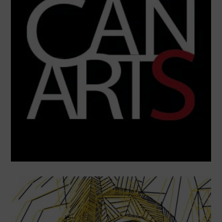
Elegir
un
idioma