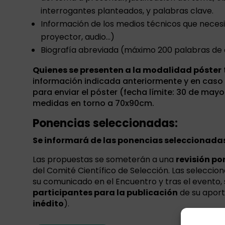
interrogantes planteados, y palabras clave.
Información de los medios técnicos que necesi
proyector, audio…)
Biografía abreviada (máximo 200 palabras de
Quienes se presenten a la modalidad póster
información indicada anteriormente y en caso
para enviar el póster (fecha límite: 30 de mayo 
medidas en torno a 70x90cm.
Ponencias seleccionadas:
Se informará de las ponencias seleccionadas 
Las propuestas se someterán a una
revisión po
del Comité Científico de Selección. Las selecci
su comunicado en el Encuentro y tras el evento, 
participantes para la publicación
de su aport
inédito
).