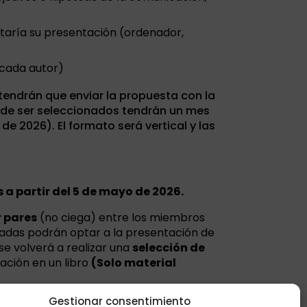
taría su presentación (ordenador,
 cada autor)
tendrán que enviar la propuesta con la
 de ser seleccionados tendrán un mes
de 2026). El formato será vertical y las
a partir del 5 de mayo de 2026.
r pares
(no ciega) entre los miembros
onadas podrán optar a la presentación de
se volverá a realizar una
selección de
ación en un libro
(Solo material
Gestionar consentimiento