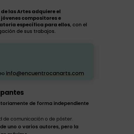
de las Artes adquiere el
s jóvenes compositores e
toria específica para ellos
, con el
gación de sus trabajos.
info@encuentrocanarts.com
reo
ipantes
gatoriamente de forma independiente
d de comunicación o de póster.
de uno o varios autores, pero la