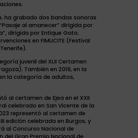
taciones.
ine, ha grabado dos bandas sonoras
“Pasaje al amanecer” dirigida por
”, dirigida por Entique Gato.
venciones en FIMUCITE (Festival
Tenerife).
egoría juvenil del XLII Certamen
ragoza). También en 2019, en la
o en la categoría de adultos,
tó al certamen de Ejea en el XXII
al celebrado en San Vicente de la
023 representó al certamen de
III edición celebrada en Burgos, y
rá al Concurso Nacional de
ón del Gran Premio Nacional de