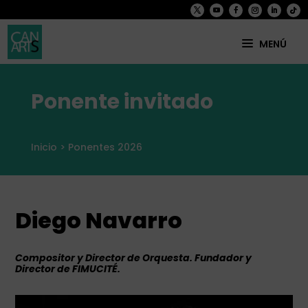
Ponente invitado
INICIO
ORGANIZACIÓN
Inicio
>
Ponentes 2026
PROGRAMA
PARTICIPA
Diego Navarro
NOTICIAS Y PUBLICACIONES
Compositor y Director de Orquesta. Fundador y
HISTÓRICO
Director de FIMUCITÉ.
CONTACTO