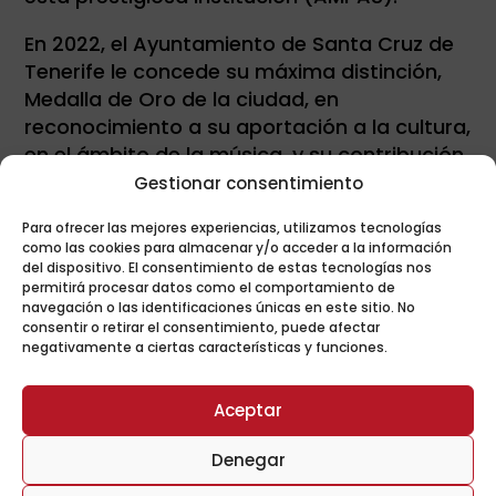
En 2022, el Ayuntamiento de Santa Cruz de
Tenerife le concede su máxima distinción,
Medalla de Oro de la ciudad, en
reconocimiento a su aportación a la cultura,
en el ámbito de la música, y su contribución
a la difusión y al prestigio de su ciudad. En
Gestionar consentimiento
marzo de 2025 tuvo el honor de recibir, en
Para ofrecer las mejores experiencias, utilizamos tecnologías
acto oficial, el reconocimiento de Hijo Ilustre
como las cookies para almacenar y/o acceder a la información
de la isla, otorgado por el Cabildo de
del dispositivo. El consentimiento de estas tecnologías nos
permitirá procesar datos como el comportamiento de
Tenerife.
navegación o las identificaciones únicas en este sitio. No
consentir o retirar el consentimiento, puede afectar
negativamente a ciertas características y funciones.
Aceptar
Denegar